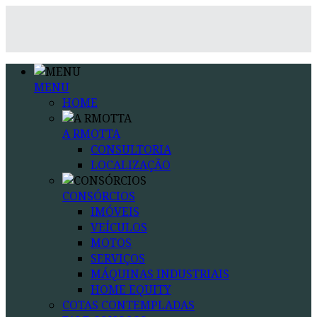
MENU
HOME
A RMOTTA
CONSULTORIA
LOCALIZAÇÃO
CONSÓRCIOS
IMÓVEIS
VEÍCULOS
MOTOS
SERVIÇOS
MÁQUINAS INDUSTRIAIS
HOME EQUITY
COTAS CONTEMPLADAS